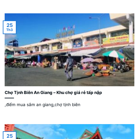
25
Th3
Chợ Tịnh Biên An Giang – Khu chợ giá rẻ tấp nập
,điểm mua sắm an giang,chợ tịnh biên
25