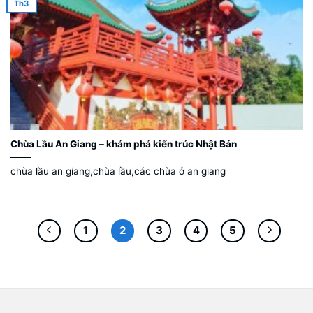
Th3
Chùa Lầu An Giang – khám phá kiến trúc Nhật Bản
chùa lầu an giang,chùa lầu,các chùa ở an giang
1
2
3
4
5