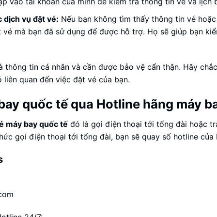
p vào tài khoản của mình để kiểm tra thông tin vé và lịch 
 dịch vụ đặt vé:
Nếu bạn không tìm thấy thông tin vé hoặc 
 vé mà bạn đã sử dụng để được hỗ trợ. Họ sẽ giúp bạn kiểm
à thông tin cá nhân và cần được bảo vệ cẩn thận. Hãy chắc 
 liên quan đến việc đặt vé của bạn.
bay quốc tế qua Hotline hãng máy b
vé máy bay quốc tế
đó là gọi điện thoại tới tổng đài hoặc tr
ức gọi điện thoại tới tổng đài, bạn sẽ quay số hotline của 
s
.com
otline 24/7: