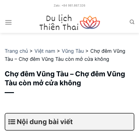
C
Zalo: +84 981.867.326
h
u
y
ể
n
Trang chủ
>
Việt nam
>
Vũng Tàu
>
Chợ đêm Vũng
đ
Tàu – Chợ đêm Vũng Tàu còn mở cửa không
ế
n
Chợ đêm Vũng Tàu – Chợ đêm Vũng
n
Tàu còn mở cửa không
ộ
i
d
u
n
Nội dung bài viết
g