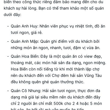
biến theo công thức riêng đảm bảo mang đến cho du
khách sự hài lòng. Bạn có thể tham khảo một số quán
dưới đây:
Quán Anh Huy: Nhân viên phục vụ nhiệt tình, đồ ăn
tươi ngon, giá rẻ.
Quán Anh Mập: Quán ghi điểm với du khách bởi
những món ăn ngon, nhanh, tươi, đậm vị vừa ăn.
Quán Hoa Biển: Đây là một quán ăn có view đẹp,
thoáng mát, các món hải sản đa dạng, ngon miệng.
Hoa Biển còn nổi tiếng từ khi mới thành lập chợ
nên du khách đến với Chợ đêm hải sản Vũng Tàu
đều không quên ghé quán thưởng thức.
Quán Cô Nhung: Hải sản tươi ngon, thực đơn đa
dạng mà giá lại siêu mềm nên du khách đến đây
chỉ 2 người ăn chỉ mất 500k cho 2 4 hoặc 5 món
hải sản, ăn hết rồi mà vẫn muốn ăn tiếp.