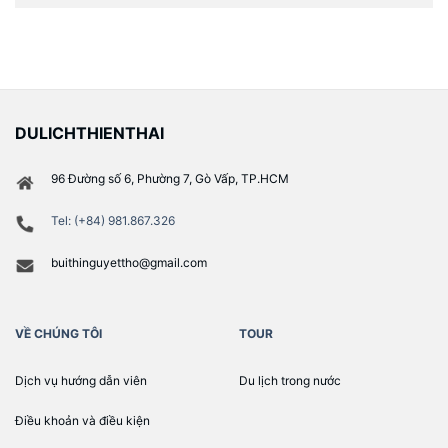
DULICHTHIENTHAI
96 Đường số 6, Phường 7, Gò Vấp, TP.HCM
Tel: (+84) 981.867.326
buithinguyettho@gmail.com
VỀ CHÚNG TÔI
TOUR
Dịch vụ hướng dẫn viên
Du lịch trong nước
Điều khoản và điều kiện