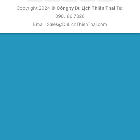
Copyright 2024 ©
Công ty Du Lịch Thiên Thai
Tel:
098.186.7326
Email:
Sales@DuLichThienThai.com