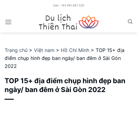
C
Zalo: +84 981.867.326
h
u
y
ể
n
Trang chủ
>
Việt nam
>
Hồ Chí Minh
>
TOP 15+ địa
đ
điểm chụp hình đẹp ban ngày/ ban đêm ở Sài Gòn
ế
2022
n
n
TOP 15+ địa điểm chụp hình đẹp ban
ộ
ngày/ ban đêm ở Sài Gòn 2022
i
d
u
n
g