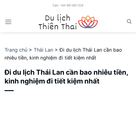
C
Zalo: +84 981.867.326
h
u
y
ể
n
Trang chủ
>
Thái Lan
>
Đi du lịch Thái Lan cần bao
đ
nhiêu tiền, kinh nghiệm đi tiết kiệm nhất
ế
n
Đi du lịch Thái Lan cần bao nhiêu tiền,
n
kinh nghiệm đi tiết kiệm nhất
ộ
i
d
u
n
g