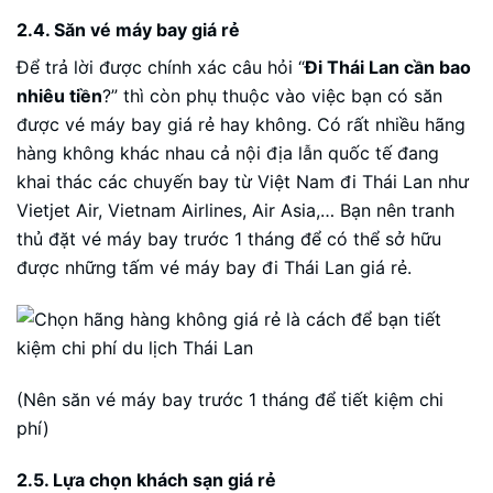
2.4. Săn vé máy bay giá rẻ
Để trả lời được chính xác câu hỏi “
Đi Thái Lan cần bao
nhiêu tiền
?” thì còn phụ thuộc vào việc bạn có săn
được vé máy bay giá rẻ hay không. Có rất nhiều hãng
hàng không khác nhau cả nội địa lẫn quốc tế đang
khai thác các chuyến bay từ Việt Nam đi Thái Lan như
Vietjet Air, Vietnam Airlines, Air Asia,… Bạn nên tranh
thủ đặt vé máy bay trước 1 tháng để có thể sở hữu
được những tấm vé máy bay đi Thái Lan giá rẻ.
(Nên săn vé máy bay trước 1 tháng để tiết kiệm chi
phí)
2.5. Lựa chọn khách sạn giá rẻ