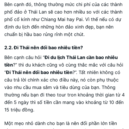
Bên cạnh đó, thông thường mức chi phí của các thành
phố đảo ở Thái Lan sẽ cao hơn nhiều so với các thành
phố cổ kính như Chiang Mai hay Pai. Vì thế nếu có dự
định du lịch đến những hòn đảo xinh đẹp, bạn nên
chuẩn bị hầu bao rủng rỉnh một chút.
2.2. Đi Thái nên đổi bao nhiêu tiền?
Bên cạnh câu hỏi “
Đi du lịch Thái Lan cần bao nhiêu
tiền
?” thì du khách cũng vô cùng thắc mắc với câu hỏi
“
Đi Thái nên đổi bao nhiêu tiền
?”. Tất nhiên không có
câu trả lời chính xác cho điều này, nó còn phụ thuộc
vào nhu cầu mua sắm và tiêu dùng của bạn. Thông
thường nếu bạn đi theo tour tron khoảng thời gian từ 4
đến 5 ngày thì số tiền cần mang vào khoảng từ 10 đến
15 triệu đồng.
Một mẹo nhỏ dành cho bạn là nên đổi phần lớn tiền