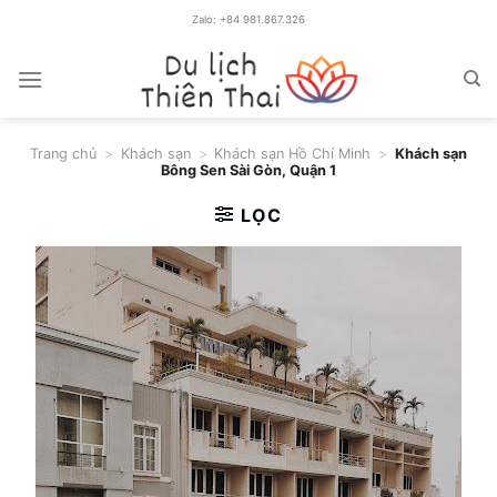
Chuyển
Zalo: +84 981.867.326
đến
nội
dung
Trang chủ
>
Khách sạn
>
Khách sạn Hồ Chí Minh
>
Khách sạn
Bông Sen Sài Gòn, Quận 1
LỌC