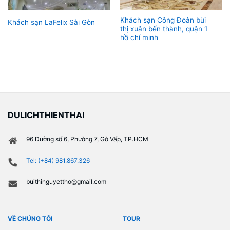
Khách sạn Công Đoàn bùi
Khách sạn LaFelix Sài Gòn
thị xuân bến thành, quận 1
hồ chí minh
DULICHTHIENTHAI
96 Đường số 6, Phường 7, Gò Vấp, TP.HCM
Tel: (+84) 981.867.326
buithinguyettho@gmail.com
VỀ CHÚNG TÔI
TOUR